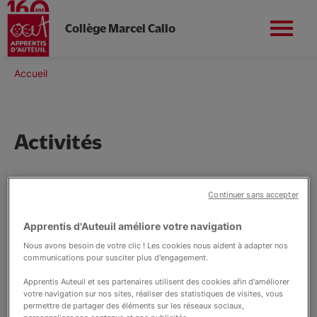
Collège Marcel Callo
Aller
au
Fil
Accueil
contenu
Nord-Est
Contact
d'Ariane
principal
Activités
Le collège
Continuer sans accepter
Le Collège Marcel Callo propose une large
gamme d'activités pour enrichir
Activités
Apprentis d'Auteuil améliore votre navigation
l'expérience scolaire de ses élèves.
Nous avons besoin de votre clic ! Les cookies nous aident à adapter nos
communications pour susciter plus d'engagement.
Ces activités complètent l'enseignement
L'école inclusive
Apprentis Auteuil et ses partenaires utilisent des cookies afin d'améliorer
académique, offrant ainsi un parcours
votre navigation sur nos sites, réaliser des statistiques de visites, vous
éducatif équilibré et diversifié.
permettre de partager des éléments sur les réseaux sociaux,