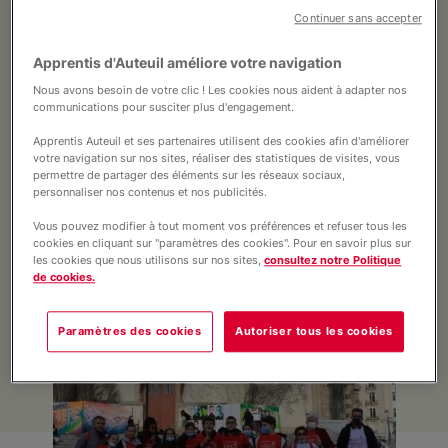
naissance du bienheureux Marcel
Soutenez nos projets
Continuer sans accepter
Callo, à Rennes en décembre dernier.
Ce voyage scolaire fut une occasion
Apprentis d'Auteuil améliore votre navigation
Pré-inscription
idéale pour ces 6 garçons et ces 6 filles
Nous avons besoin de votre clic ! Les cookies nous aident à adapter nos
communications pour susciter plus d'engagement.
de découvrir la vie de cette grande
figure rennaise et saint patron de leur
Apprentis Auteuil et ses partenaires utilisent des cookies afin d'améliorer
Actualités
votre navigation sur nos sites, réaliser des statistiques de visites, vous
collège, mort le 19 mars 1945 au camp
permettre de partager des éléments sur les réseaux sociaux,
de déportation de Mauthausen en
personnaliser nos contenus et nos publicités.
Autriche.
Vous pouvez modifier à tout moment vos préférences et refuser tous les
cookies en cliquant sur "paramètres des cookies". Pour en savoir plus sur
les cookies que nous utilisons sur nos sites,
consultez notre Politique
de cookies.
Paramètres des cookies
Autoriser tous les cookies