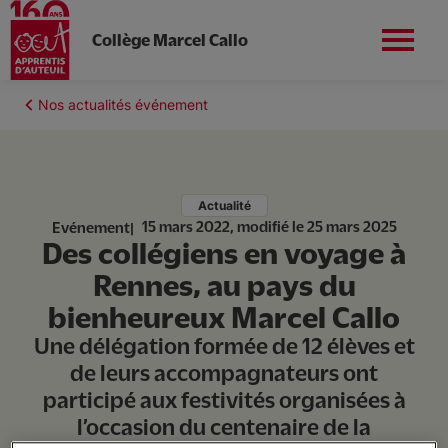
Collège Marcel Callo
Aller
au
Fil
Nos actualités événement
contenu
Nord-Est
Contact
d'Ariane
principal
Actualité
15 mars 2022, modifié le 25 mars 2025
Evénement
Des collégiens en voyage à
Le collège
Rennes, au pays du
bienheureux Marcel Callo
Activités
Une délégation formée de 12 élèves et
de leurs accompagnateurs ont
L'école inclusive
participé aux festivités organisées à
l’occasion du centenaire de la