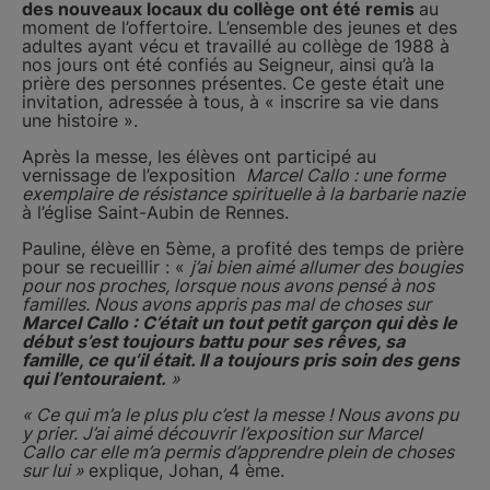
des nouveaux locaux du collège ont été remis
au
moment de l’offertoire. L’ensemble des jeunes et des
adultes ayant vécu et travaillé au collège de 1988 à
nos jours ont été confiés au Seigneur, ainsi qu’à la
prière des personnes présentes. Ce geste était une
invitation, adressée à tous, à « inscrire sa vie dans
une histoire ».
Après la messe, les élèves ont participé au
vernissage de l’exposition
Marcel Callo : une forme
exemplaire de résistance spirituelle à la barbarie nazie
à l’église Saint-Aubin de Rennes.
Pauline, élève en 5ème, a profité des temps de prière
pour se recueillir : «
j’ai bien aimé allumer des bougies
pour nos proches, lorsque nous avons pensé à nos
familles. Nous avons appris pas mal de choses sur
Marcel Callo : C’était un tout petit garçon qui dès le
début s’est toujours battu pour ses rêves, sa
famille, ce qu’il était. Il a toujours pris soin des gens
qui l’entouraient.
»
« Ce qui m’a le plus plu c’est la messe ! Nous avons pu
y prier. J’ai aimé découvrir l’exposition sur Marcel
Callo car elle m’a permis d’apprendre plein de choses
sur lui »
explique, Johan, 4 ème.