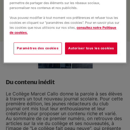
permettre de partager des éléments sur les réseaux sociaux,
Soutenez nos projets
personnaliser nos contenus et nos publicités.
Vous pouvez modifier à tout moment vos préférences et refuser tous les
cookies en cliquant sur "paramètres des cookies". Pour en savoir plus sur
Pré-inscription
les cookies que nous utilisons sur nos sites,
consultez notre Politique
de cookies.
Actualités
Paramètres des cookies
Autoriser tous les cookies
Du contenu inédit
Le Collège Marcel Callo donne la parole à ses élèves
à travers un tout nouveau journal scolaire. Pour cette
première édition, les jeunes rédacteurs du club
journal ont mis tout leur enthousiasme et leur
créativité pour proposer un contenu riche et varié.
Au sommaire de ce premier numéro, on retrouve des
articles sur la vie du collège et ses nouveautés, à
l'image de "Le collège fait peau neuve", qui présente